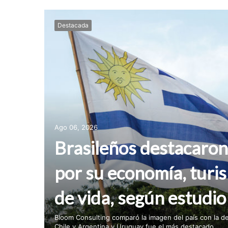
Destacada
Ago 06, 2026
Brasileños destacaro
por su economía, turis
de vida, según estudio
Bloom Consulting comparó la imagen del país con la d
Chile y Argentina y Uruguay fue el más destacado...