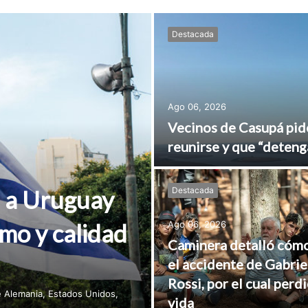
Destacada
Ago 06, 2026
Vecinos de Casupá pid
reunirse y que “deteng
n a Uruguay
Destacada
mo y calidad
Ago 06, 2026
Caminera detalló cóm
el accidente de Gabrie
Rossi, por el cual perdi
e Alemania, Estados Unidos,
vida