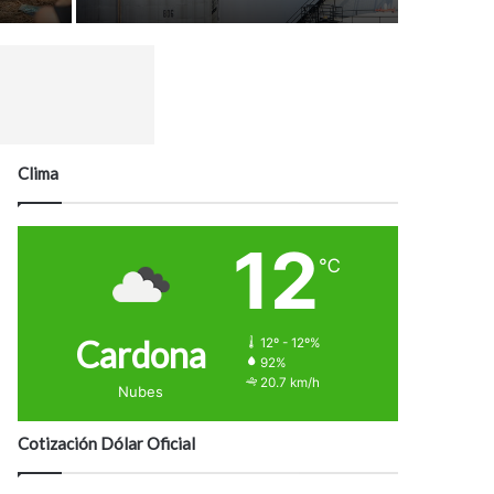
Clima
12
℃
Cardona
12º - 12º%
92%
20.7 km/h
Nubes
Cotización Dólar Oficial