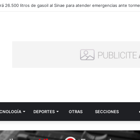
talló cómo fue el accidente de Gabriel Rossi, por el cual perdió la vida
CNOLOGÍ­A
DEPORTES
OTRAS
SECCIONES