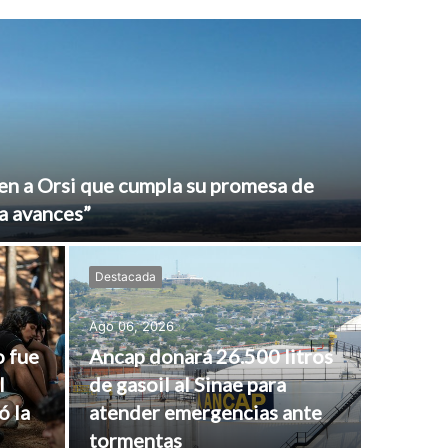
en a Orsi que cumpla su promesa de
a avances”
Destacada
Ago 06, 2026
o fue
Ancap donará 26.500 litros
l
de gasoil al Sinae para
ó la
atender emergencias ante
tormentas