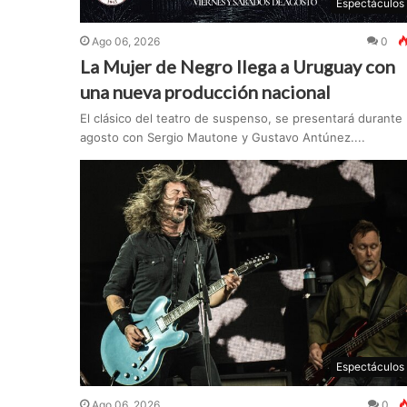
Espectáculos
Ago 06, 2026
0
La Mujer de Negro llega a Uruguay con
una nueva producción nacional
El clásico del teatro de suspenso, se presentará durante
agosto con Sergio Mautone y Gustavo Antúnez....
Espectáculos
Ago 06, 2026
0